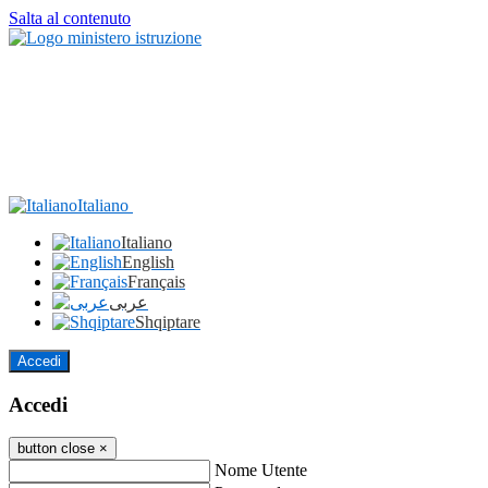
Salta al contenuto
Italiano
Italiano
English
Français
عربى
Shqiptare
Accedi
Accedi
button close
×
Nome Utente