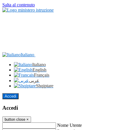
Salta al contenuto
Italiano
Italiano
English
Français
عربى
Shqiptare
Accedi
Accedi
button close
×
Nome Utente