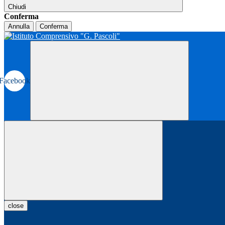
Chiudi
Conferma
Annulla
Conferma
Facebook
close