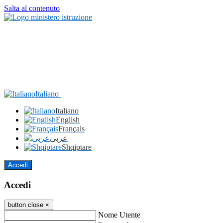
Salta al contenuto
Italiano
Italiano
English
Français
عربى
Shqiptare
Accedi
Accedi
button close
×
Nome Utente