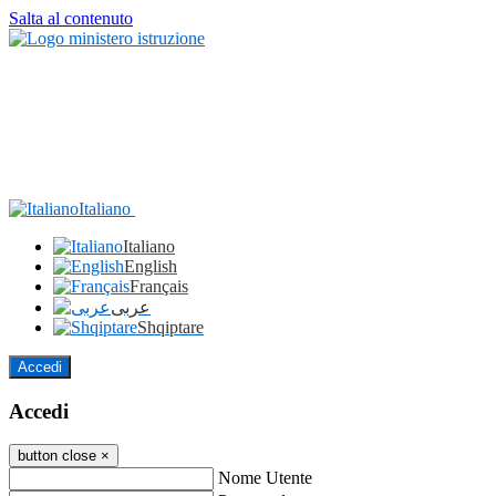
Salta al contenuto
Italiano
Italiano
English
Français
عربى
Shqiptare
Accedi
Accedi
button close
×
Nome Utente