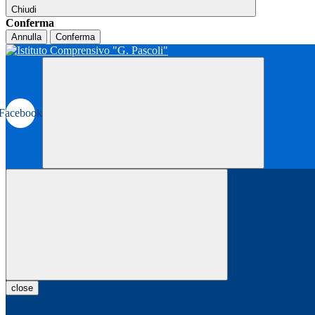
Chiudi
Conferma
Annulla
Conferma
Facebook
close