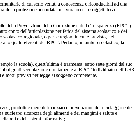
comunitarie di cui sono venuti a conoscenza e riconducibili ad una
 della protezione accordata ai lavoratori e ai soggetti terzi.
sabile della Prevenzione della Corruzione e della Trasparenza (RPCT)
to conto dell’articolazione periferica del sistema scolastico e dei
o scolastico regionale, o per le regioni in cui è previsto, nel
perano quali referenti del RPC”. Pertanto, in ambito scolastico, la
mpio la scuola), quest’ultima è trasmessa, entro sette giorni dal suo
o l’obbligo di segnalazione direttamente al RPCT individuato nell’USR
pi e modi previsti per legge al soggetto competente.
ervizi, prodotti e mercati finanziari e prevenzione del riciclaggio e del
za nucleare; sicurezza degli alimenti e dei mangimi e salute e
lle reti e dei sistemi informativi;