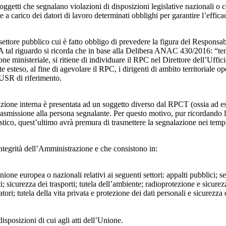
ggetti che segnalano violazioni di disposizioni legislative nazionali o 
arico dei datori di lavoro determinati obblighi per garantire l’efficacia
 settore pubblico cui è fatto obbligo di prevedere la figura del Respon
 A tal riguardo si ricorda che in base alla Delibera ANAC 430/2016: “tenu
ne ministeriale, si ritiene di individuare il RPC nel Direttore dell’Uffici
 esteso, al fine di agevolare il RPC, i dirigenti di ambito territoriale o
’USR di riferimento.
azione interna è presentata ad un soggetto diverso dal RPCT (ossia ad ese
trasmissione alla persona segnalante. Per questo motivo, pur ricordand
lastico, quest’ultimo avrà premura di trasmettere la segnalazione nei tem
ntegrità dell’Amministrazione e che consistono in:
Unione europea o nazionali relativi ai seguenti settori: appalti pubblici; s
; sicurezza dei trasporti; tutela dell’ambiente; radioprotezione e sicurez
ri; tutela della vita privata e protezione dei dati personali e sicurezza de
isposizioni di cui agli atti dell’Unione.