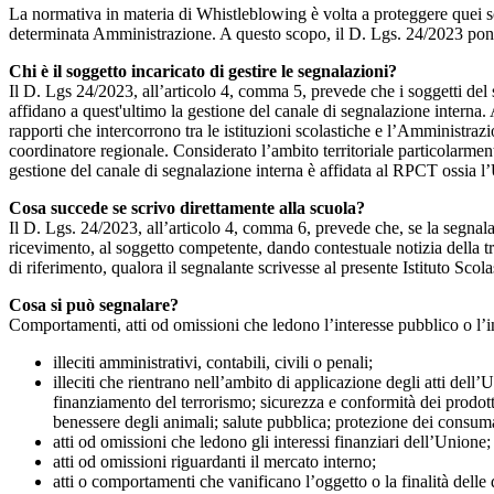
La normativa in materia di Whistleblowing è volta a proteggere quei so
determinata Amministrazione. A questo scopo, il D. Lgs. 24/2023 pone a c
Chi è il soggetto incaricato di gestire le segnalazioni?
Il D. Lgs 24/2023, all’articolo 4, comma 5, prevede che i soggetti del
affidano a quest'ultimo la gestione del canale di segnalazione interna.
rapporti che intercorrono tra le istituzioni scolastiche e l’Amministrazio
coordinatore regionale. Considerato l’ambito territoriale particolarmente
gestione del canale di segnalazione interna è affidata al RPCT ossia l
Cosa succede se scrivo direttamente alla scuola?
Il D. Lgs. 24/2023, all’articolo 4, comma 6, prevede che, se la segnal
ricevimento, al soggetto competente, dando contestuale notizia della 
di riferimento, qualora il segnalante scrivesse al presente Istituto Sco
Cosa si può segnalare?
Comportamenti, atti od omissioni che ledono l’interesse pubblico o l’i
illeciti amministrativi, contabili, civili o penali;
illeciti che rientrano nell’ambito di applicazione degli atti dell’
finanziamento del terrorismo; sicurezza e conformità dei prodotti
benessere degli animali; salute pubblica; protezione dei consumato
atti od omissioni che ledono gli interessi finanziari dell’Unione;
atti od omissioni riguardanti il mercato interno;
atti o comportamenti che vanificano l’oggetto o la finalità delle d