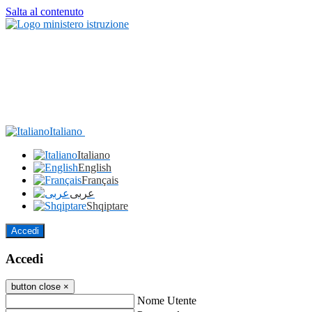
Salta al contenuto
Italiano
Italiano
English
Français
عربى
Shqiptare
Accedi
Accedi
button close
×
Nome Utente