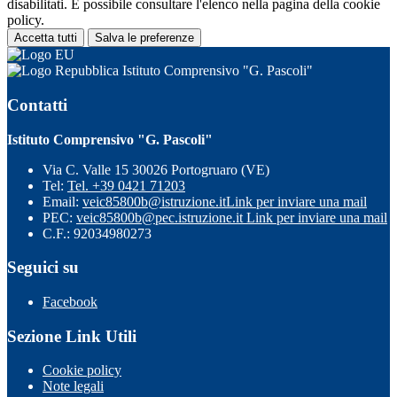
disabilitati. È possibile consultare l'elenco nella pagina della cookie
policy.
Accetta tutti
Salva le preferenze
Istituto Comprensivo "G. Pascoli"
Contatti
Istituto Comprensivo "G. Pascoli"
Via C. Valle 15 30026 Portogruaro (VE)
Tel:
Tel. +39 0421 71203
Email:
veic85800b@istruzione.it
Link per inviare una mail
PEC:
veic85800b@pec.istruzione.it
Link per inviare una mail
C.F.: 92034980273
Seguici su
Facebook
Sezione Link Utili
Cookie policy
Note legali