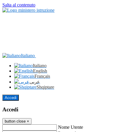
Salta al contenuto
Italiano
Italiano
English
Français
عربى
Shqiptare
Accedi
Accedi
button close
×
Nome Utente