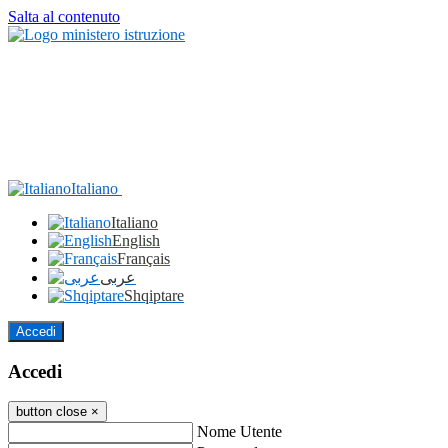
Salta al contenuto
Italiano
Italiano
English
Français
عربى
Shqiptare
Accedi
Accedi
button close
×
Nome Utente