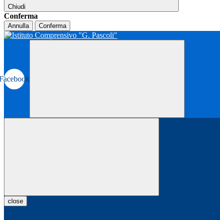
Chiudi
Conferma
Annulla
Conferma
Facebook
close