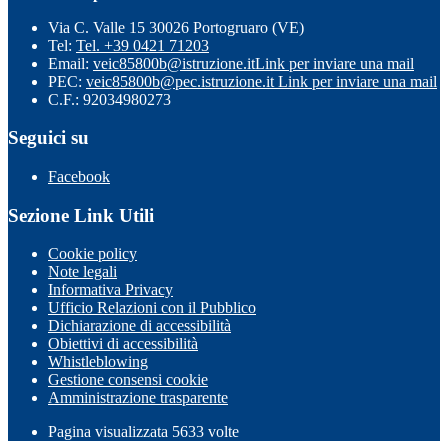
Via C. Valle 15 30026 Portogruaro (VE)
Tel:
Tel. +39 0421 71203
Email:
veic85800b@istruzione.it
Link per inviare una mail
PEC:
veic85800b@pec.istruzione.it
Link per inviare una mail
C.F.: 92034980273
Seguici su
Facebook
Sezione Link Utili
Cookie policy
Note legali
Informativa Privacy
Ufficio Relazioni con il Pubblico
Dichiarazione di accessibilità
Obiettivi di accessibilità
Whistleblowing
Gestione consensi cookie
Amministrazione trasparente
Pagina visualizzata
5633
volte