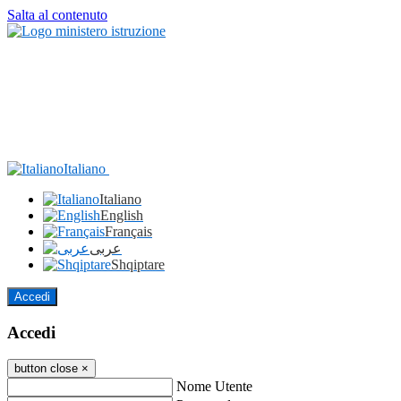
Salta al contenuto
Italiano
Italiano
English
Français
عربى
Shqiptare
Accedi
Accedi
button close
×
Nome Utente