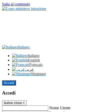
Salta al contenuto
Italiano
Italiano
English
Français
عربى
Shqiptare
Accedi
Accedi
button close
×
Nome Utente