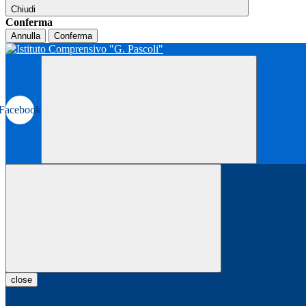
Chiudi
Conferma
Annulla
Conferma
Facebook
close