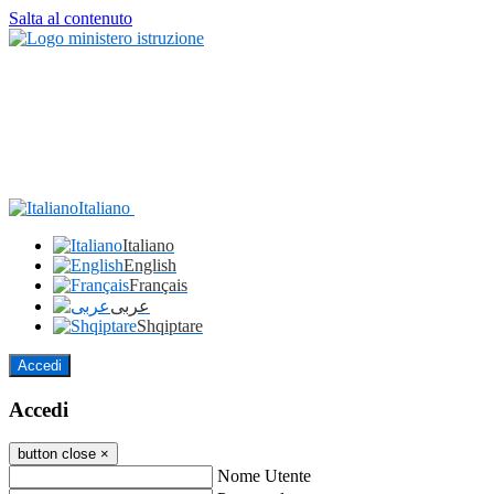
Salta al contenuto
Italiano
Italiano
English
Français
عربى
Shqiptare
Accedi
Accedi
button close
×
Nome Utente