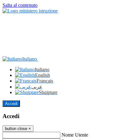
Salta al contenuto
Italiano
Italiano
English
Français
عربى
Shqiptare
Accedi
Accedi
button close
×
Nome Utente