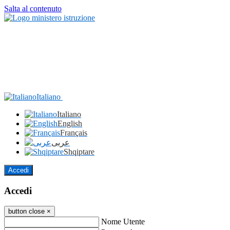
Salta al contenuto
Italiano
Italiano
English
Français
عربى
Shqiptare
Accedi
Accedi
button close
×
Nome Utente