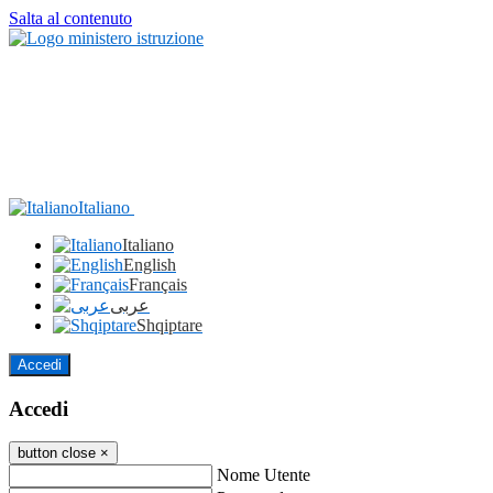
Salta al contenuto
Italiano
Italiano
English
Français
عربى
Shqiptare
Accedi
Accedi
button close
×
Nome Utente