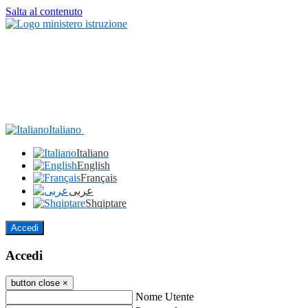
Salta al contenuto
Italiano
Italiano
English
Français
عربى
Shqiptare
Accedi
Accedi
button close
×
Nome Utente