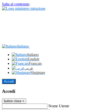
Salta al contenuto
Italiano
Italiano
English
Français
عربى
Shqiptare
Accedi
Accedi
button close
×
Nome Utente