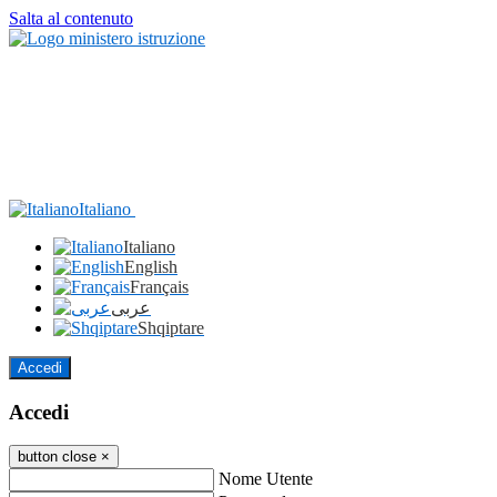
Salta al contenuto
Italiano
Italiano
English
Français
عربى
Shqiptare
Accedi
Accedi
button close
×
Nome Utente