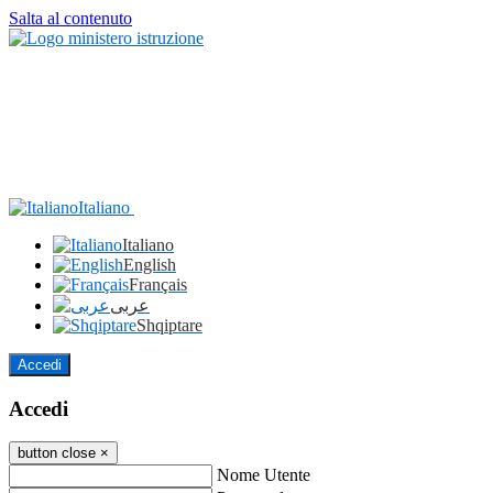
Salta al contenuto
Italiano
Italiano
English
Français
عربى
Shqiptare
Accedi
Accedi
button close
×
Nome Utente