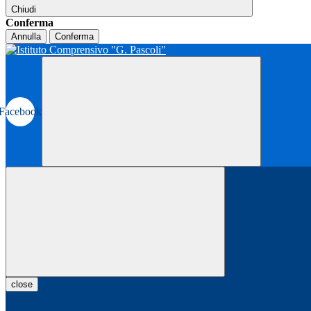
Chiudi
Conferma
Annulla
Conferma
Facebook
close