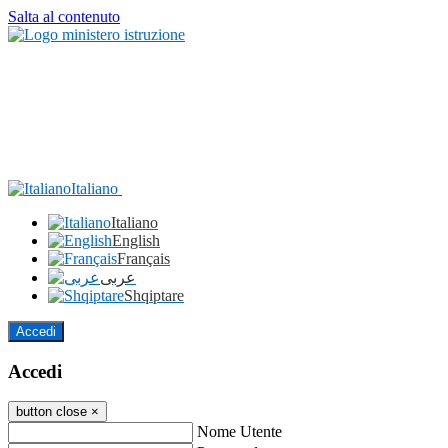
Salta al contenuto
Italiano
Italiano
English
Français
عربى
Shqiptare
Accedi
Accedi
button close
×
Nome Utente