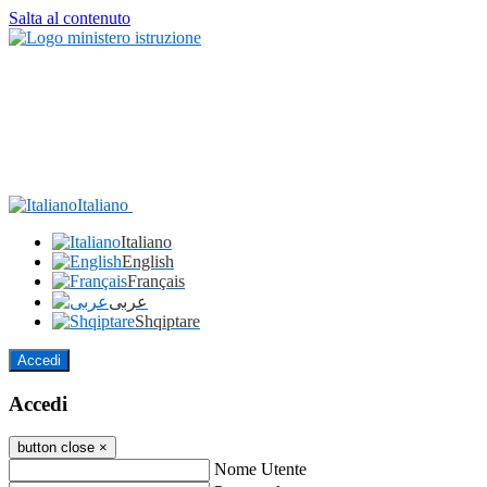
Salta al contenuto
Italiano
Italiano
English
Français
عربى
Shqiptare
Accedi
Accedi
button close
×
Nome Utente