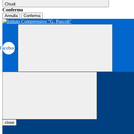
Chiudi
Conferma
Annulla
Conferma
Facebook
close