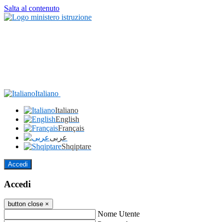
Salta al contenuto
Italiano
Italiano
English
Français
عربى
Shqiptare
Accedi
Accedi
button close
×
Nome Utente