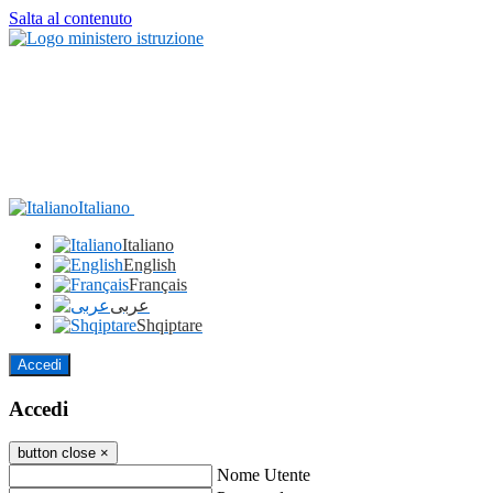
Salta al contenuto
Italiano
Italiano
English
Français
عربى
Shqiptare
Accedi
Accedi
button close
×
Nome Utente