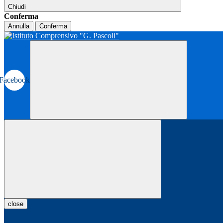
Chiudi
Conferma
Annulla
Conferma
Facebook
close