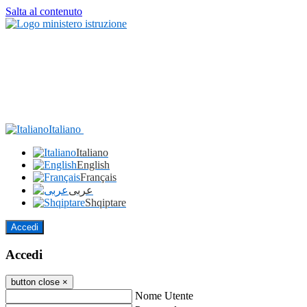
Salta al contenuto
Italiano
Italiano
English
Français
عربى
Shqiptare
Accedi
Accedi
button close
×
Nome Utente