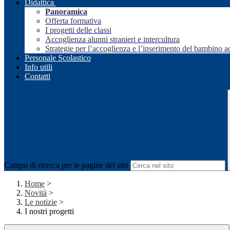
Didattica
Panoramica
Offerta formativa
I progetti delle classi
Accoglienza alunni stranieri e intercultura
Strategie per l’accoglienza e l’inserimento del bambino a
Personale Scolastico
Info utili
Contatti
Campo di ricerca per le pagine del sito
Home
>
Novità
>
Le notizie
>
I nostri progetti