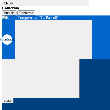
Chiudi
Conferma
Annulla
Conferma
Facebook
close