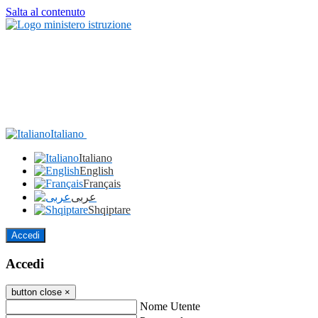
Salta al contenuto
Italiano
Italiano
English
Français
عربى
Shqiptare
Accedi
Accedi
button close
×
Nome Utente