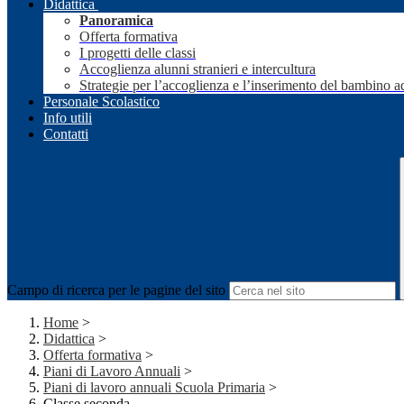
Didattica
Panoramica
Offerta formativa
I progetti delle classi
Accoglienza alunni stranieri e intercultura
Strategie per l’accoglienza e l’inserimento del bambino a
Personale Scolastico
Info utili
Contatti
Campo di ricerca per le pagine del sito
Home
>
Didattica
>
Offerta formativa
>
Piani di Lavoro Annuali
>
Piani di lavoro annuali Scuola Primaria
>
Classe seconda