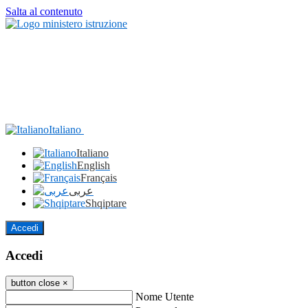
Salta al contenuto
Italiano
Italiano
English
Français
عربى
Shqiptare
Accedi
Accedi
button close
×
Nome Utente