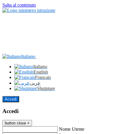
Salta al contenuto
Italiano
Italiano
English
Français
عربى
Shqiptare
Accedi
Accedi
button close
×
Nome Utente