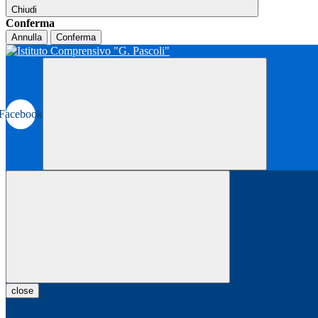
Chiudi
Conferma
Annulla
Conferma
Facebook
close