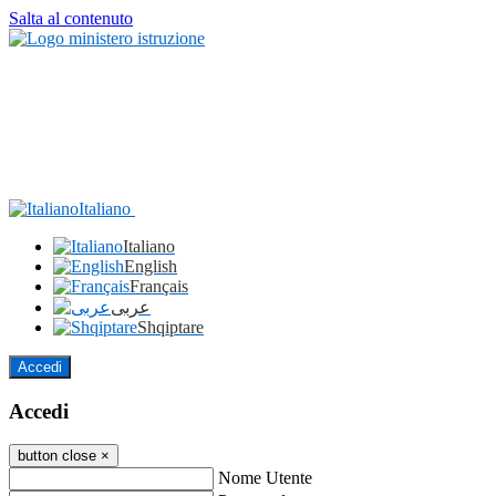
Salta al contenuto
Italiano
Italiano
English
Français
عربى
Shqiptare
Accedi
Accedi
button close
×
Nome Utente