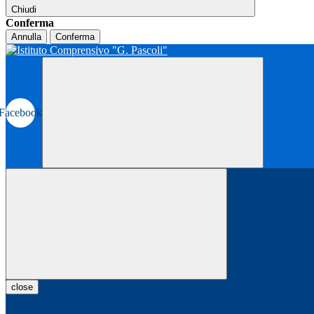
Chiudi
Conferma
Annulla
Conferma
Facebook
close