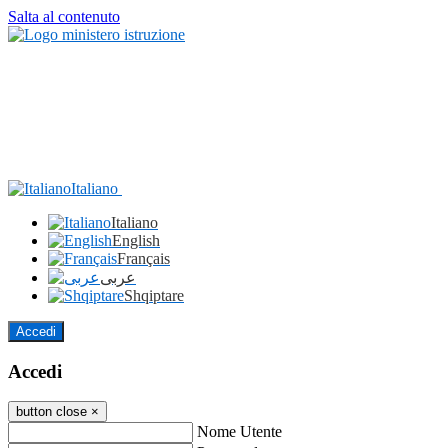
Salta al contenuto
Italiano
Italiano
English
Français
عربى
Shqiptare
Accedi
Accedi
button close
×
Nome Utente