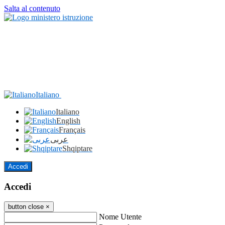
Salta al contenuto
Italiano
Italiano
English
Français
عربى
Shqiptare
Accedi
Accedi
button close
×
Nome Utente