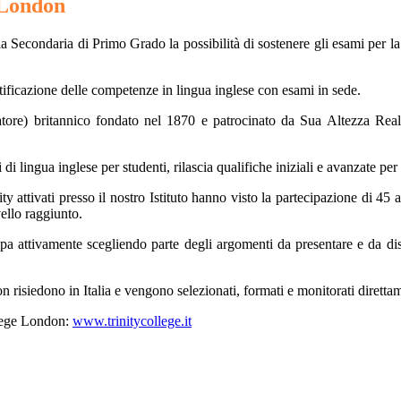
 London
uola Secondaria di Primo Grado la possibilità di sostenere gli esami per 
rtificazione delle competenze in lingua inglese con esami in sede.
tore) britannico fondato nel 1870 e patrocinato da Sua Altezza Reale
di lingua inglese per studenti, rilascia qualifiche iniziali e avanzate per
 attivati presso il nostro Istituto hanno visto la partecipazione di 45 al
vello raggiunto.
cipa attivamente scegliendo parte degli argomenti da presentare e da 
 risiedono in Italia e vengono selezionati, formati e monitorati direttam
ollege London:
www.trinitycollege.it