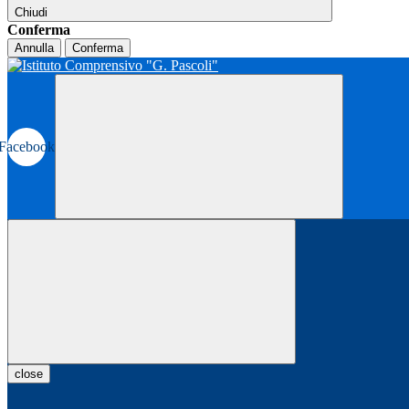
Chiudi
Conferma
Annulla
Conferma
Facebook
close