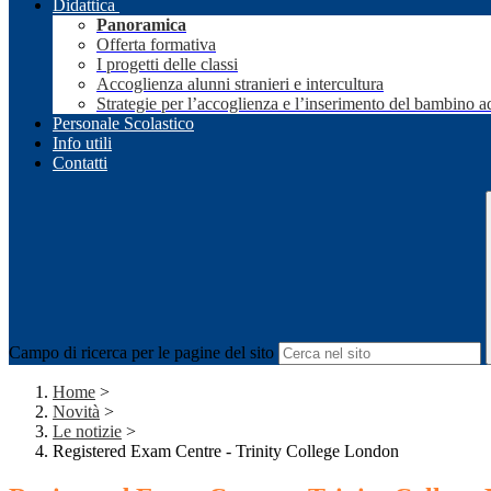
Didattica
Panoramica
Offerta formativa
I progetti delle classi
Accoglienza alunni stranieri e intercultura
Strategie per l’accoglienza e l’inserimento del bambino a
Personale Scolastico
Info utili
Contatti
Campo di ricerca per le pagine del sito
Home
>
Novità
>
Le notizie
>
Registered Exam Centre - Trinity College London