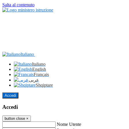
Salta al contenuto
Italiano
Italiano
English
Français
عربى
Shqiptare
Accedi
Accedi
button close
×
Nome Utente