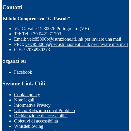
Contatti
Istituto Comprensivo "G. Pascoli"
Via C. Valle 15 30026 Portogruaro (VE)
Tel:
Tel. +39 0421 71203
Email:
veic85800b@istruzione.it
Link per inviare una mail
PEC:
veic85800b@pec.istruzione.it
Link per inviare una mail
C.F.: 92034980273
Seguici su
Facebook
Sezione Link Utili
Cookie policy
Note legali
Informativa Privacy
Ufficio Relazioni con il Pubblico
Dichiarazione di accessibilità
Obiettivi di accessibilità
Whistleblowing