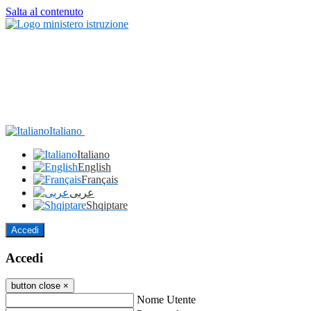
Salta al contenuto
Italiano
Italiano
English
Français
عربى
Shqiptare
Accedi
Accedi
button close
×
Nome Utente