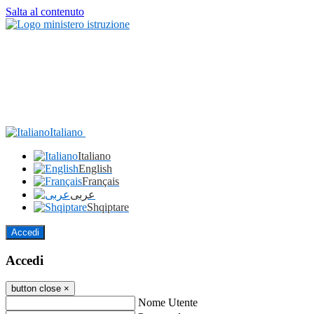
Salta al contenuto
Italiano
Italiano
English
Français
عربى
Shqiptare
Accedi
Accedi
button close
×
Nome Utente