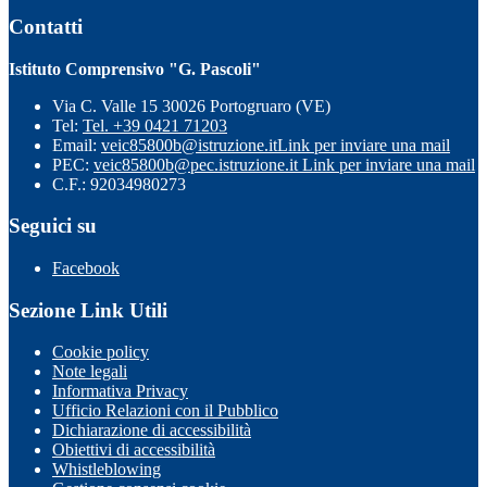
Contatti
Istituto Comprensivo "G. Pascoli"
Via C. Valle 15 30026 Portogruaro (VE)
Tel:
Tel. +39 0421 71203
Email:
veic85800b@istruzione.it
Link per inviare una mail
PEC:
veic85800b@pec.istruzione.it
Link per inviare una mail
C.F.: 92034980273
Seguici su
Facebook
Sezione Link Utili
Cookie policy
Note legali
Informativa Privacy
Ufficio Relazioni con il Pubblico
Dichiarazione di accessibilità
Obiettivi di accessibilità
Whistleblowing