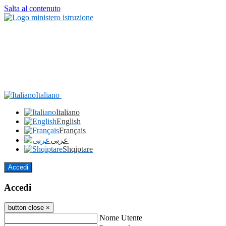
Salta al contenuto
Italiano
Italiano
English
Français
عربى
Shqiptare
Accedi
Accedi
button close
×
Nome Utente