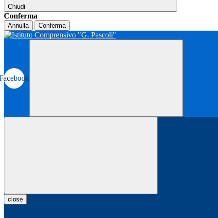
Chiudi
Conferma
Annulla
Conferma
Facebook
close