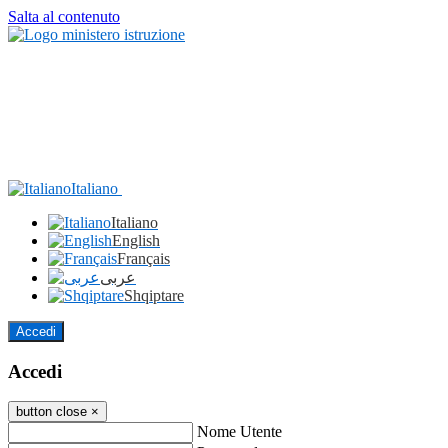
Salta al contenuto
Italiano
Italiano
English
Français
عربى
Shqiptare
Accedi
Accedi
button close
×
Nome Utente