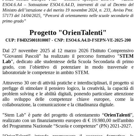
ESO4.6.A4 – Sottoazione ESO4.6.A4.D, interventi di cui al Decreto del
Ministro dell’istruzione e del merito 19 novembre 2024, n. 233, Avviso Prot.
57173 del 14/04/2025, “Percorsi di orientamento nelle scuole secondarie di
primo grado”
Progetto "OrienTalenti"
CUP: F84D25001810007 - CNP: ESO4.6.A4.D-FSEPN-VE-2025-200
Dal 27 novembre 2025 al 12 marzo 2026 l'Istituto Comprensivo
"Giovanni Pascoli" ha realizzato il percorso formativo "
STEM
Lab
", dedicato alle studentesse della Scuola Secondaria di primo
grado, con l’obiettivo di potenziare in modo trasversale e
laboratoriale le competenze in ambito STEM.
Attraverso 30 ore di attività pratiche e interdisciplinari, il progetto si
prefigge di stimolare il pensiero logico, la creatività, la capacità di
problem solving e le abilità digitali, ponendo particolare attenzione
allo sviluppo delle competenze chiave europee, come la
collaborazione, la comunicazione e la cittadinanza digitale.
"Stem Lab" è parte del progetto di orientamento “
OrienTalenti
”,
realizzato con un finanziamento europeo di € 19.980,00 nell'ambito
del Programma Nazionale “Scuola e competenze” (PN) 2021-2027.