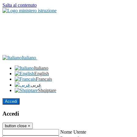
Salta al contenuto
Italiano
Italiano
English
Français
عربى
Shqiptare
Accedi
Accedi
button close
×
Nome Utente