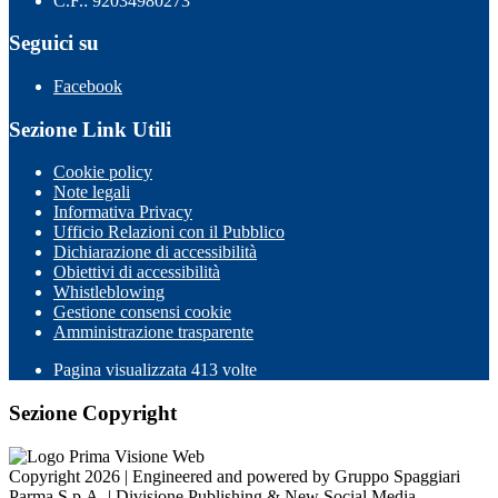
C.F.: 92034980273
Seguici su
Facebook
Sezione Link Utili
Cookie policy
Note legali
Informativa Privacy
Ufficio Relazioni con il Pubblico
Dichiarazione di accessibilità
Obiettivi di accessibilità
Whistleblowing
Gestione consensi cookie
Amministrazione trasparente
Pagina visualizzata
413
volte
Sezione Copyright
Copyright 2026 | Engineered and powered by Gruppo Spaggiari
Parma S.p.A. | Divisione Publishing & New Social Media