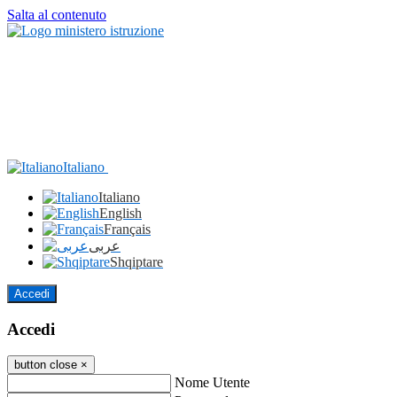
Salta al contenuto
Italiano
Italiano
English
Français
عربى
Shqiptare
Accedi
Accedi
button close
×
Nome Utente