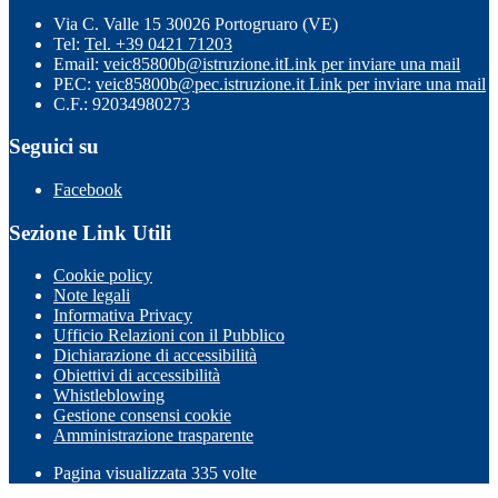
Via C. Valle 15 30026 Portogruaro (VE)
Tel:
Tel. +39 0421 71203
Email:
veic85800b@istruzione.it
Link per inviare una mail
PEC:
veic85800b@pec.istruzione.it
Link per inviare una mail
C.F.: 92034980273
Seguici su
Facebook
Sezione Link Utili
Cookie policy
Note legali
Informativa Privacy
Ufficio Relazioni con il Pubblico
Dichiarazione di accessibilità
Obiettivi di accessibilità
Whistleblowing
Gestione consensi cookie
Amministrazione trasparente
Pagina visualizzata
335
volte