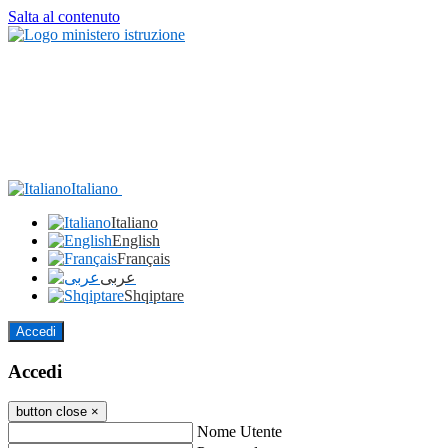
Salta al contenuto
Italiano
Italiano
English
Français
عربى
Shqiptare
Accedi
Accedi
button close
×
Nome Utente