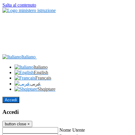
Salta al contenuto
Italiano
Italiano
English
Français
عربى
Shqiptare
Accedi
Accedi
button close
×
Nome Utente