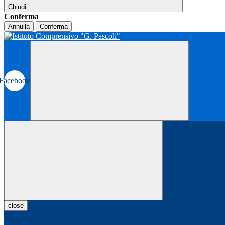
Chiudi
Conferma
Annulla
Conferma
Facebook
close