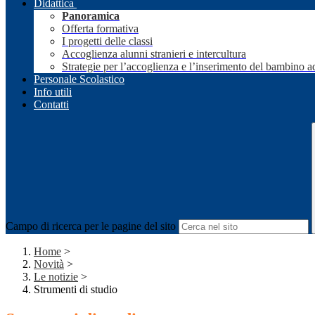
Didattica
Panoramica
Offerta formativa
I progetti delle classi
Accoglienza alunni stranieri e intercultura
Strategie per l’accoglienza e l’inserimento del bambino a
Personale Scolastico
Info utili
Contatti
Campo di ricerca per le pagine del sito
Home
>
Novità
>
Le notizie
>
Strumenti di studio