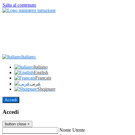
Salta al contenuto
Italiano
Italiano
English
Français
عربى
Shqiptare
Accedi
Accedi
button close
×
Nome Utente