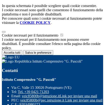
In questa schermata è possibile scegliere quali cookie consentire.
I cookie necessari sono quelli che consentono il funzionamento della
piattaforma e non è possibile disabilitarli.
Per conoscere quali sono i cookie necessari al funzionamento potete
visionare la
COOKIE POLICY
.
Cookie necessari per il funzionamento
I cookie necessari per il funzionamento non possono essere
disabilitati. È possibile consultare l'elenco nella pagina della cookie
policy.
Accetta tutti
Salva le preferenze
Istituto Comprensivo "G. Pascoli"
Contatti
Istituto Comprensivo "G. Pascoli"
Via C. Valle 15 30026 Portogruaro (VE)
Tel:
Tel. +39 0421 71203
Email:
veic85800b@istruzione.it
Link per inviare una mail
PEC:
veic85800b@pec.istruzione.it
Link per inviare una mail
C.F.: 92034980273