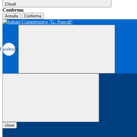
Chiudi
Conferma
Annulla
Conferma
Facebook
close