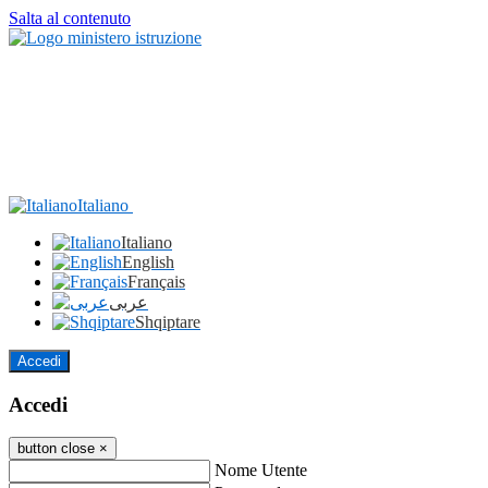
Salta al contenuto
Italiano
Italiano
English
Français
عربى
Shqiptare
Accedi
Accedi
button close
×
Nome Utente