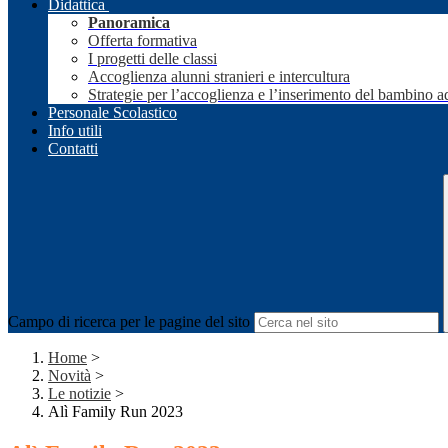
Didattica
Panoramica
Offerta formativa
I progetti delle classi
Accoglienza alunni stranieri e intercultura
Strategie per l’accoglienza e l’inserimento del bambino a
Personale Scolastico
Info utili
Contatti
Campo di ricerca per le pagine del sito
Home
>
Novità
>
Le notizie
>
Alì Family Run 2023