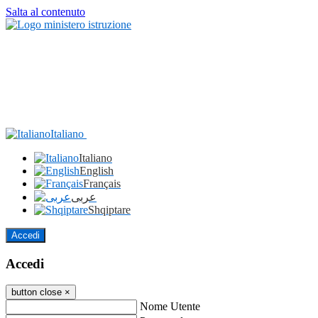
Salta al contenuto
Italiano
Italiano
English
Français
عربى
Shqiptare
Accedi
Accedi
button close
×
Nome Utente