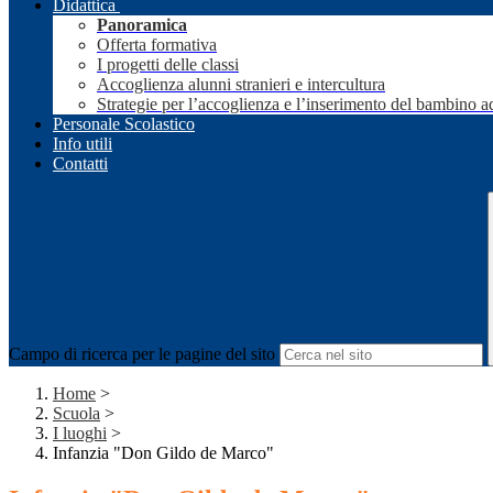
Didattica
Panoramica
Offerta formativa
I progetti delle classi
Accoglienza alunni stranieri e intercultura
Strategie per l’accoglienza e l’inserimento del bambino a
Personale Scolastico
Info utili
Contatti
Campo di ricerca per le pagine del sito
Home
>
Scuola
>
I luoghi
>
Infanzia "Don Gildo de Marco"