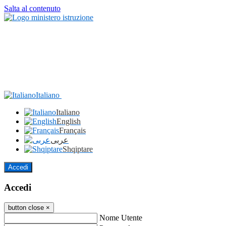
Salta al contenuto
Italiano
Italiano
English
Français
عربى
Shqiptare
Accedi
Accedi
button close
×
Nome Utente