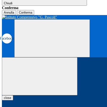
Chiudi
Conferma
Annulla
Conferma
Facebook
close