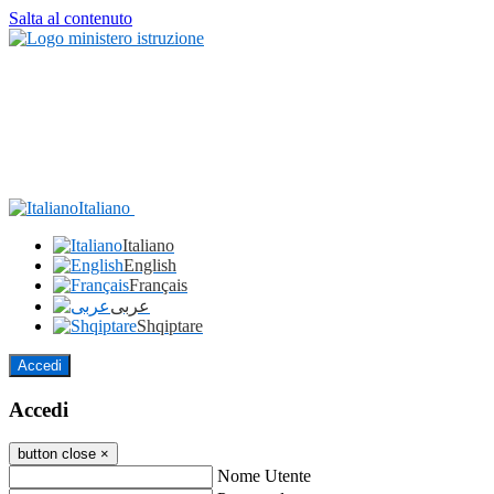
Salta al contenuto
Italiano
Italiano
English
Français
عربى
Shqiptare
Accedi
Accedi
button close
×
Nome Utente