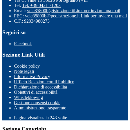
Via C. Valle 15 30026 Portogruaro (VE)
Tel:
Tel. +39 0421 71203
Email:
veic85800b@istruzione.it
Link per inviare una mail
PEC:
veic85800b@pec.istruzione.it
Link per inviare una mail
C.F.: 92034980273
Seguici su
Facebook
Sezione Link Utili
Cookie policy
Note legali
Informativa Privacy
Ufficio Relazioni con il Pubblico
Dichiarazione di accessibilità
Obiettivi di accessibilità
Whistleblowing
Gestione consensi cookie
Amministrazione trasparente
Pagina visualizzata
243
volte
Sezione Copyright