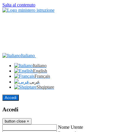
Salta al contenuto
Italiano
Italiano
English
Français
عربى
Shqiptare
Accedi
Accedi
button close
×
Nome Utente