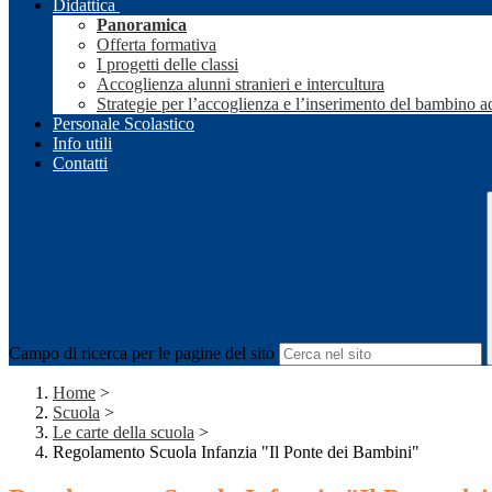
Didattica
Panoramica
Offerta formativa
I progetti delle classi
Accoglienza alunni stranieri e intercultura
Strategie per l’accoglienza e l’inserimento del bambino a
Personale Scolastico
Info utili
Contatti
Campo di ricerca per le pagine del sito
Home
>
Scuola
>
Le carte della scuola
>
Regolamento Scuola Infanzia "Il Ponte dei Bambini"