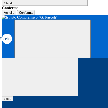
Chiudi
Conferma
Annulla
Conferma
Facebook
close