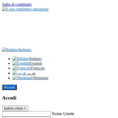
Salta al contenuto
Italiano
Italiano
English
Français
عربى
Shqiptare
Accedi
Accedi
button close
×
Nome Utente