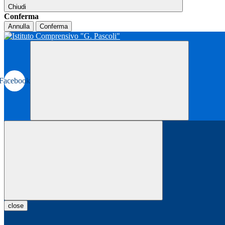
Chiudi
Conferma
Annulla
Conferma
Facebook
close