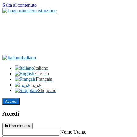
Salta al contenuto
Italiano
Italiano
English
Français
عربى
Shqiptare
Accedi
Accedi
button close
×
Nome Utente