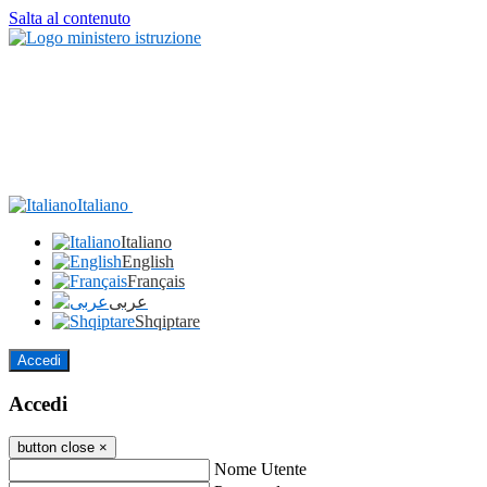
Salta al contenuto
Italiano
Italiano
English
Français
عربى
Shqiptare
Accedi
Accedi
button close
×
Nome Utente