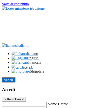
Salta al contenuto
Italiano
Italiano
English
Français
عربى
Shqiptare
Accedi
Accedi
button close
×
Nome Utente