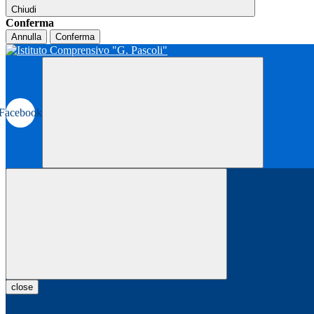
Chiudi
Conferma
Annulla
Conferma
Facebook
close