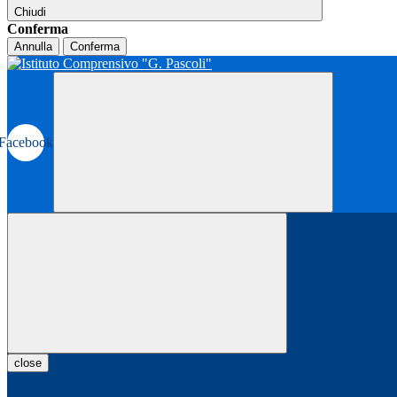
Chiudi
Conferma
Annulla
Conferma
Facebook
close