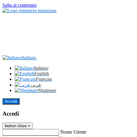
Salta al contenuto
Italiano
Italiano
English
Français
عربى
Shqiptare
Accedi
Accedi
button close
×
Nome Utente